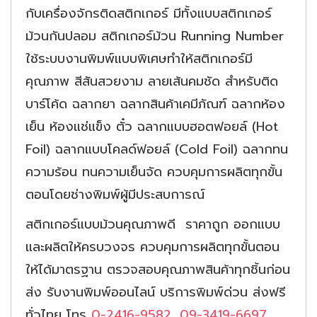
กับเครื่องจักรติดสติกเกอร์ มีทั้งแบบสติกเกอร์
ม้วนกันปลอม สติกเกอร์ม้วน Running Number
ใช้ระบบงานพิมพ์แบบพิเศษทำให้สติกเกอร์มี
คุณภาพ สีสันสวยงาม ลายเส้นคมชัด สำหรับติด
บาร์โค้ด ฉลากยา ฉลากสินค้าเคมีภัณฑ์ ฉลากห้อง
เย็น ห้องแช่แข็ง ตั๋ว ฉลากแบบฮอตฟอยล์ (Hot
Foil) ฉลากแบบโคลด์ฟอยล์ (Cold Foil) ฉลากทน
ความร้อน ทนความเย็นจัด ควบคุมการผลิตทุกขั้น
ตอนโดยช่างพิมพ์ผู้มีประสบการณ์
สติกเกอร์แบบม้วนคุณภาพดี ราคาถูก ออกแบบ
และผลิตให้ครบวงจร ควบคุมการผลิตทุกขั้นตอน
ให้ได้มาตรฐาน ตรวจสอบคุณภาพสินค้าทุกชิ้นก่อน
ส่ง รับงานพิมพ์ออนไลน์ บริการพิมพ์ด่วน ส่งฟรี
ทั่วไทย โทร
0-2416-9582
,
09-3419-6697
,