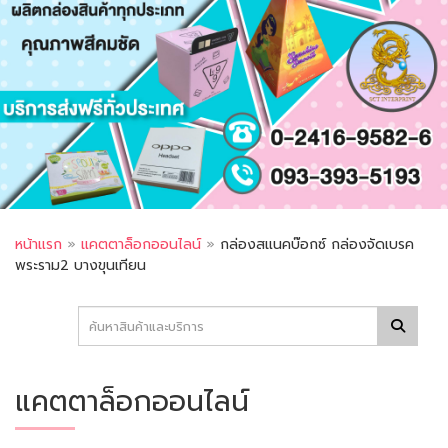
หน้าแรก
»
แคตตาล็อกออนไลน์
»
กล่องสแนคบ๊อกซ์ กล่องจัดเบรค
พระราม2 บางขุนเทียน
แคตตาล็อกออนไลน์